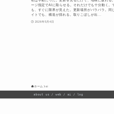
初は手動だった。更新を見るだけで、地味に疲れる
ージ指定でAIに取らせる。それだけでも十分動く。
も、すぐに限界が見えた。更新場所がバラバラ。同
イトでも、構造が揺れる。取りこぼしが出...
2026年5月4日
ホーム
ai
about us / web / ai / log