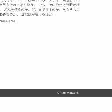
 たしかに、コードは早く出る。デザイン案もすぐ出
文章もそれっぽく整う。 でも、その分だけ判断が増
。 どれを使うのか。どこまで直すのか。そもそもこ
必要なのか。 選択肢が増えるほど...
026年4月26日
© Kamiwatashi.