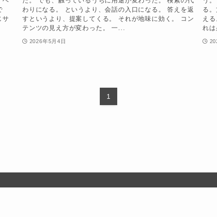
。ペ
た。 でも、触っているうちに用途が変わった。 検索の代
う。
で
わりになる。 というより、会話の入口になる。 答えを返
る。
じサ
すというより、提案してくる。 それが地味に効く。 コン
える
テンツの見え方が変わった。 一...
れは
2026年5月4日
2
1